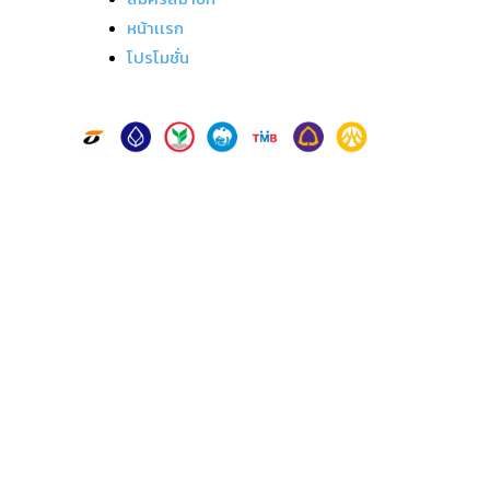
หน้าเเรก
โปรโมชั่น