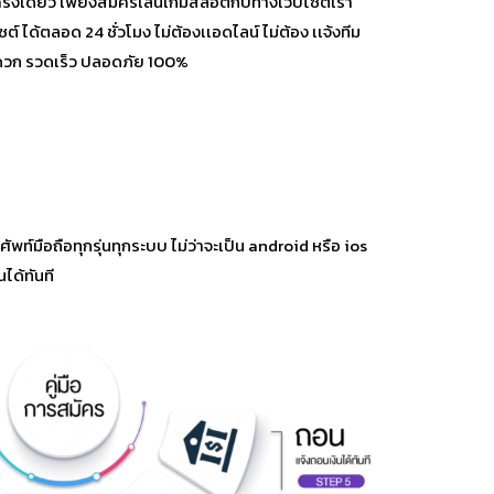
รั้งเดียว เพียงสมัครเล่นเกมสล็อตกับทางเว็บไซต์เรา
ต์ ได้ตลอด 24 ชั่วโมง ไม่ต้องเเอดไลน์ ไม่ต้อง เเจ้งทีม
ดวก รวดเร็ว ปลอดภัย 100%
ท์มือถือทุกรุ่นทุกระบบ ไม่ว่าจะเป็น android หรือ ios
ได้ทันที