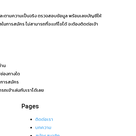
เละตามความเป็นจริง ตรวจสอบข้อมูล พร้อมเลขบัญชีให้
นการสมัคร ไม่สามารถที่จะเเก้ไขได้ จะต้องติดต่อเจ้า
่าน
เราช่องทางใด
นการสมัคร
มารถเข้าเล่นกับเราได้เลย
Pages
ติดต่อเรา
บทความ
สมัครสมาชิก