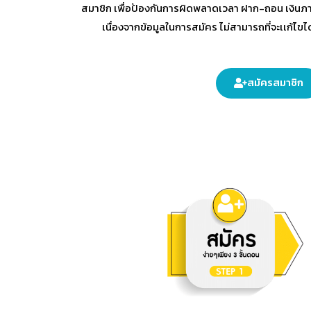
สมาชิก เพื่อป้องกันการผิดพลาดเวลา ฝาก-ถอน เงินภาย
เนื่องจากข้อมูลในการสมัคร ไม่สามารถที่จะเเก้ไขได้ 
สมัครสมาชิก