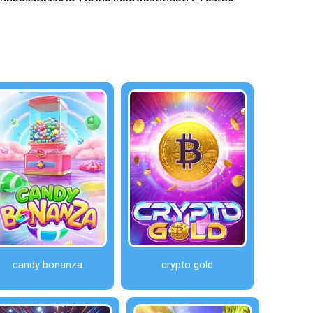
candy bonanza
crypto gold