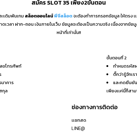
สมัคร SLOT 35 เพียง2ขั้นตอน
เเละเดิมพันเกม
สล็อตออนไลน์
พีจีสล็อต
จะต้องทำการกรอกข้อมูล ให้ตรง เ
าดเวลา ฝาก-ถอน เงินภายในเว็บ ข้อมูลจะต้องเป็นความจริง เนื่องจากข้อมูลใ
หน้าที่เท่านั่น!!
ขั้นตอนที่ 2
ลขโทรศัพท์
กำหนดรหัสผ
ร
ติ๊กว่ารู้จัก
ีธนาคาร
และกดยืนยั
มสกุล
เพียงเเค่นี้ก็สา
ล็อตเเนะนำ
ช่องทางการติดต่อ
88pg
เเชทสด
77pg
LINE@
66pg