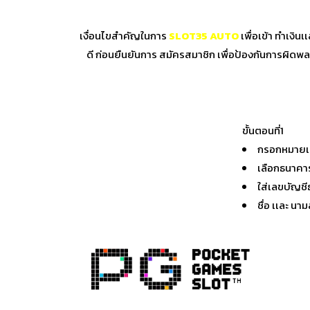
เงื่อนไขสำคัญในการ
SLOT35 AUTO
เพื่อเข้า ทำเงิน
ดี ก่อนยืนยันการ สมัครสมาชิก เพื่อป้องกันการผิดพล
ขั้นตอนที่1
กรอกหมายเ
เลือกธนาคา
ใส่เลขบัญช
ชื่อ เเละ นา
เว็บส
riches8
riches7
riches6