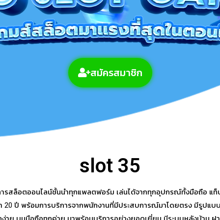
สมัครสมาชิก
slot 35
การสล็อตออนไลน์ชั้นนำทุกแพลตฟอร์ม เล่นได้จากทุกอุปกรณ์ทั้งมือถือ แท็
20 ปี พร้อมการบริการจากพนักงานที่มีประสบการณ์มาโดยตรง มีรูปแบบการเ
ง่าย บนมือถือทุกค่าย มาพร้อมบริการอย่างยอดเยี่ยม มีระบบหลังบ้าน ฝาก