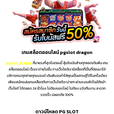
เกมสล็อตออนไลน์ pgslot dragon
pgslot dragon
ที่มาแรงที่สุดในตอนนี้ ลุ้นรับเงินล้านทุกยอดเดิมพัน เกม
สล็อตออนไลน์ เว็บเราจ่ายไม่อั้น ทางเว็บไซต์เรามีสล็อตที่เป็นที่นิยมมาให้
บริการครบทุกค่ายทุกเเบรนด์ เดิมพันจนทำให้คุณเป็นเศรษฐีได้ในครั้งเดียว
เพียงสมัครเล่นเกมสล็อตกับทางเว็บไซต์เราง่ายๆ ผ่านระบบอัตโนมัติหน้า
เว็บไซต์ ได้ตลอด 24 ชั่วโมง ไม่ต้องเเอดไลน์ ไม่ต้อง เเจ้งทีมงาน สะดวก
รวดเร็ว ปลอดภัย 100%
ดาวน์โหลด PG SLOT