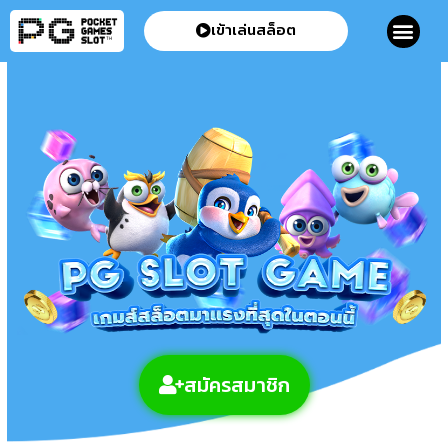
เข้าเล่นสล็อต
สมัครสมาชิก
โปรโมชั่น
ติดต่อเรา
สมัครสมาชิก