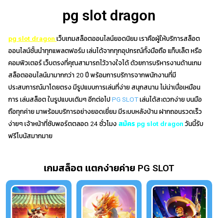
pg slot dragon
pg slot dragon
เว็บเกมสล็อตออนไลน์ยอดนิยม เราคือผู้ให้บริการสล็อต
ออนไลน์ชั้นนำทุกแพลตฟอร์ม เล่นได้จากทุกอุปกรณ์ทั้งมือถือ แท็บเล็ต หรือ
คอมพิวเตอร์ เว็บตรงที่คุณสามารถไว้วางใจได้ ด้วยการบริหารงานด้านเกม
สล็อตออนไลน์มามากกว่า 20 ปี พร้อมการบริการจากพนักงานที่มี
ประสบการณ์มาโดยตรง มีรูปแบบการเล่นที่ง่าย สนุกสนาน ไม่น่าเบื่อเหมือน
การ เล่นสล็อต ในรูปแบบเดิมๆ อีกต่อไป
PG SLOT
เล่นได้สะดวกง่าย บนมือ
ถือทุกค่าย มาพร้อมบริการอย่างยอดเยี่ยม มีระบบหลังบ้าน ฝากถอนรวดเร็ว
ง่ายๆ เจ้าหน้าที่ซับพอร์ตตลอด 24 ชั่วโมง
สมัคร pg slot dragon
วันนี้รับ
ฟรีโบนัสมากมาย
เกมสล็อต เเตกง่ายค่าย PG SLOT