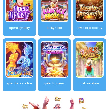
opera dynasty
lucky neko
jewls of properity
guardians ice fire
galactic gams
bali vacation