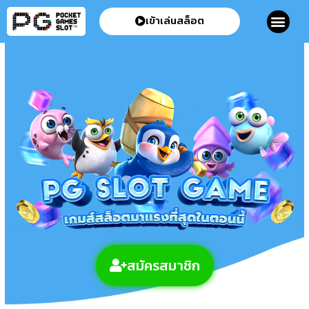
เข้าเล่นสล็อต
สมัครสมาชิก
โปรโมชั่น
ติดต่อเรา
สมัครสมาชิก