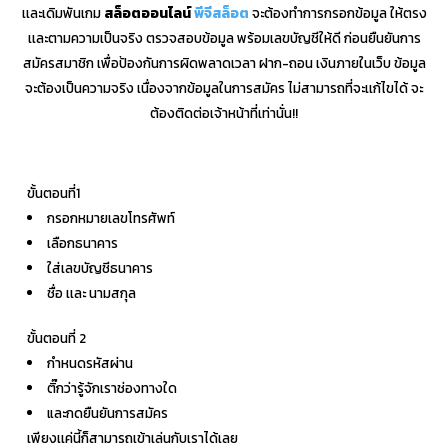
เเละเดิมพันเกม
สล็อตออนไลน์
พีจีสล็อต
จะต้องทำการกรอกข้อมูล ให้ตรง
เเละตามความเป็นจริง ตรวจสอบข้อมูล พร้อมเลขบัญชีให้ดี ก่อนยืนยันการ
สมัครสมาชิก เพื่อป้องกันการผิดพลาดเวลา ฝาก-ถอน เงินภายในเว็บ ข้อมูล
จะต้องเป็นความจริง เนื่องจากข้อมูลในการสมัคร ไม่สามารถที่จะเเก้ไขได้ จะ
ต้องติดต่อเจ้าหน้าที่เท่านั่น!!
ขั้นตอนที่1
กรอกหมายเลขโทรศัพท์
เลือกธนาคาร
ใส่เลขบัญชีธนาคาร
ชื่อ เเละ นามสกุล
ขั้นตอนที่ 2
กำหนดรหัสผ่าน
ติ๊กว่ารู้จักเราช่องทางใด
และกดยืนยันการสมัคร
เพียงเเค่นี้ก็สามารถเข้าเล่นกับเราได้เลย