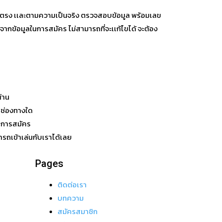
้ตรง เเละตามความเป็นจริง ตรวจสอบข้อมูล พร้อมเลข
ากข้อมูลในการสมัคร ไม่สามารถที่จะเเก้ไขได้ จะต้อง
่าน
เราช่องทางใด
นการสมัคร
มารถเข้าเล่นกับเราได้เลย
Pages
ติดต่อเรา
บทความ
สมัครสมาชิก