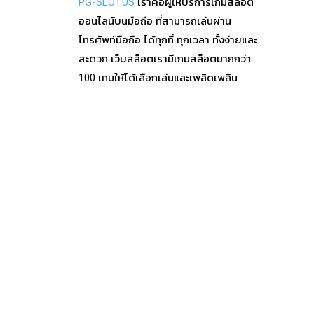
PG-SLOT.US
เราคือผู้ให้บริการเกมสล็อต
riches8
ออนไลน์บนมือถือ ที่สามารถเล่นผ่าน
PGSLO
โทรศัพท์มือถือ ได้ทุกที่ ทุกเวลา ทั้งง่ายและ
Live22
สะดวก เว็บสล็อตเรามีเกมสล็อตมากกว่า
SlotXo
100 เกมให้ได้เลือกเล่นและเพลิดเพลิน
PG888
PG99
PG SLO
PGSLO
PGWAL
PG ZEE
PGSLO
SLOTP
PGTH
PGBET
PGAUT