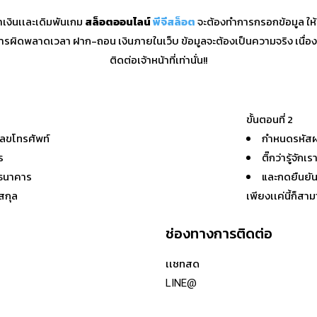
ทำเงินเเละเดิมพันเกม
สล็อตออนไลน์
พีจีสล็อต
จะต้องทำการกรอกข้อมูล ให
นการผิดพลาดเวลา ฝาก-ถอน เงินภายในเว็บ ข้อมูลจะต้องเป็นความจริง เนื่องจ
ติดต่อเจ้าหน้าที่เท่านั่น!!
ขั้นตอนที่ 2
ลขโทรศัพท์
กำหนดรหัสผ
ร
ติ๊กว่ารู้จัก
ีธนาคาร
และกดยืนยั
มสกุล
เพียงเเค่นี้ก็สา
ล็อตเเนะนำ
ช่องทางการติดต่อ
88pg
เเชทสด
77pg
LINE@
66pg