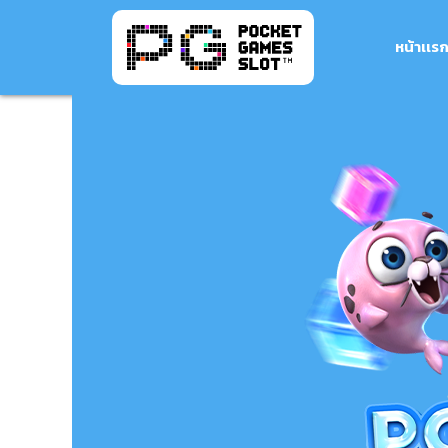
หน้าเเร