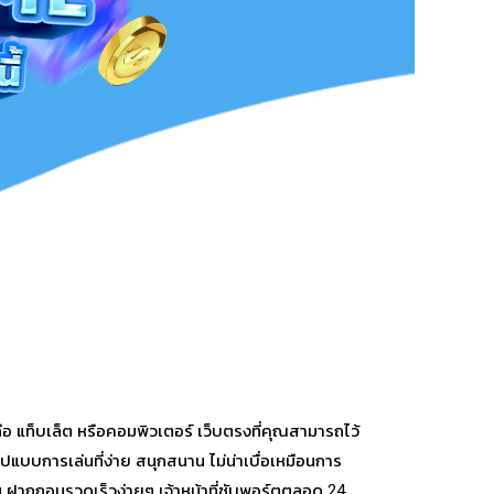
ือ แท็บเล็ต หรือคอมพิวเตอร์ เว็บตรงที่คุณสามารถไว้
บบการเล่นที่ง่าย สนุกสนาน ไม่น่าเบื่อเหมือนการ
น ฝากถอนรวดเร็วง่ายๆ เจ้าหน้าที่ซับพอร์ตตลอด 24