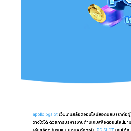
apollo pgslot
เว็บเกมสล็อตออนไลน์ยอดนิยม เราคือผู้ใ
วางใจได้ ด้วยการบริหารงานด้านเกมสล็อตออนไลน์มามาก
เล่นสล็อต ในรูปแบบเดิมๆ อีกต่อไป
PG SLOT
เล่นได้ส