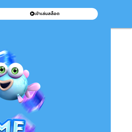
เข้าเล่นสล็อต