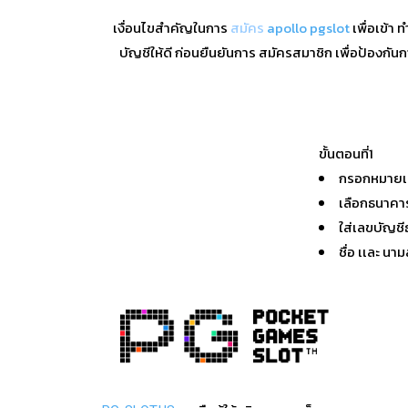
เงื่อนไขสำคัญในการ
สมัคร
apollo pgslot
เพื่อเข้า 
บัญชีให้ดี ก่อนยืนยันการ สมัครสมาชิก เพื่อป้องกั
ขั้นตอนที่1
กรอกหมายเ
เลือกธนาคา
ใส่เลขบัญช
ชื่อ เเละ นา
เว็บส
riches8
riches7
riches6