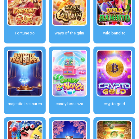
Fortune xo
ways of the qilin
wild bandito
majestic treasures
candy bonanza
crypto gold