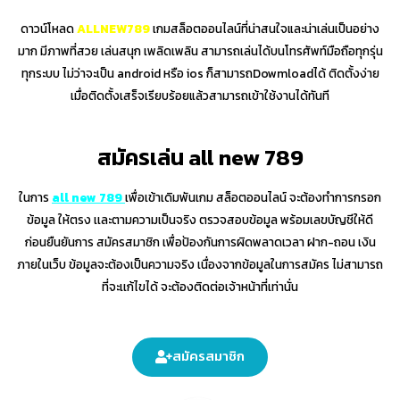
ดาวน์โหลด
ALLNEW789
เกมสล็อตออนไลน์ที่น่าสนใจและน่าเล่นเป็นอย่าง
มาก มีภาพที่สวย เล่นสนุก เพลิดเพลิน สามารถเล่นได้บนโทรศัพท์มือถือทุกรุ่น
ทุกระบบ ไม่ว่าจะเป็น android หรือ ios ก็สามารถDowmloadได้ ติดตั้งง่าย
เมื่อติดตั้งเสร็จเรียบร้อยแล้วสามารถเข้าใช้งานได้ทันที
สมัครเล่น all new 789
ในการ
all new 789
เพื่อเข้าเดิมพันเกม สล็อตออนไลน์ จะต้องทำการกรอก
ข้อมูล ให้ตรง เเละตามความเป็นจริง ตรวจสอบข้อมูล พร้อมเลขบัญชีให้ดี
ก่อนยืนยันการ สมัครสมาชิก เพื่อป้องกันการผิดพลาดเวลา ฝาก-ถอน เงิน
ภายในเว็บ ข้อมูลจะต้องเป็นความจริง เนื่องจากข้อมูลในการสมัคร ไม่สามารถ
ที่จะเเก้ไขได้ จะต้องติดต่อเจ้าหน้าที่เท่านั่น
สมัครสมาชิก