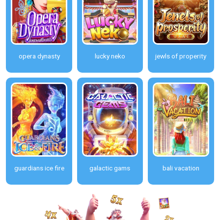
opera dynasty
lucky neko
jewls of properity
guardians ice fire
galactic gams
bali vacation