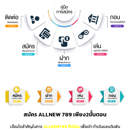
สมัคร ALLNEW 789 เพียง2ขั้นตอน
เงื่อนไขสำคัญในการ
ALLNEW789 ที่เดียว
เพื่อเข้า ทำเงินเเละเดิมพัน