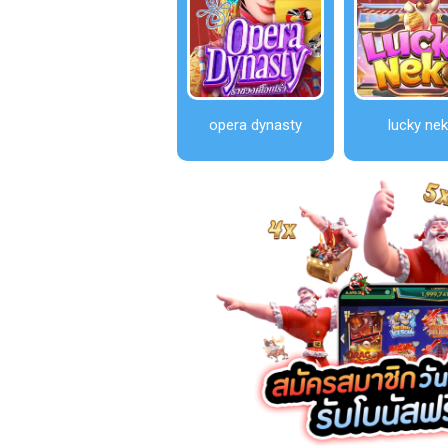
opera dynasty
lucky ne