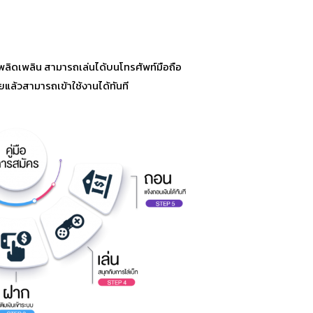
เพลิดเพลิน สามารถเล่นได้บนโทรศัพท์มือถือ
อยแล้วสามารถเข้าใช้งานได้ทันที