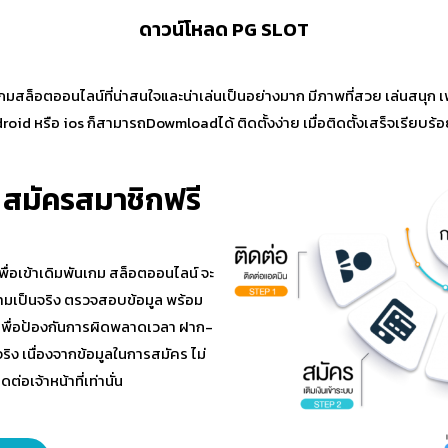
ดาวน์โหลด PG SLOT
กมสล็อตออนไลน์ที่น่าสนใจและน่าเล่นเป็นอย่างมาก มีภาพที่สวย เล่นสนุก 
ndroid หรือ ios ก็สามารถDowmloadได้ ติดตั้งง่าย เมื่อติดตั้งเสร็จเรียบร้
8 สมัครสมาชิกฟรี
พื่อเข้าเดิมพันเกม สล็อตออนไลน์ จะ
ามเป็นจริง ตรวจสอบข้อมูล พร้อม
 เพื่อป้องกันการผิดพลาดเวลา ฝาก-
ิง เนื่องจากข้อมูลในการสมัคร ไม่
ต่อเจ้าหน้าที่เท่านั่น