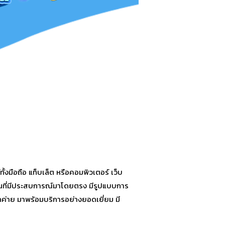
้งมือถือ แท็บเล็ต หรือคอมพิวเตอร์ เว็บ
านที่มีประสบการณ์มาโดยตรง มีรูปแบบการ
กค่าย มาพร้อมบริการอย่างยอดเยี่ยม มี
ย