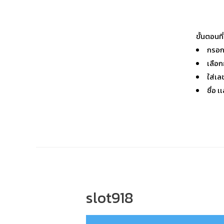
ขั้นตอนที่
กรอก
เลือ
ใส่เ
ชื่อ 
slot918