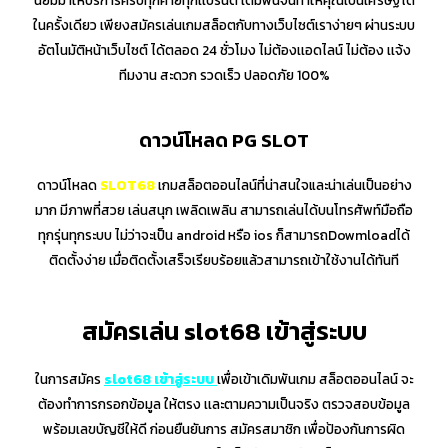
ในครั้งเดียว เพียงสมัครเล่นเกมสล็อตกับทางเว็บไซต์เราง่ายๆ ผ่านระบบ
อัตโนมัติหน้าเว็บไซต์ ได้ตลอด 24 ชั่วโมง ไม่ต้องเเอดไลน์ ไม่ต้อง เเจ้ง
ทีมงาน สะดวก รวดเร็ว ปลอดภัย 100%
ดาวน์โหลด PG SLOT
ดาวน์โหลด
SLOT68
เกมสล็อตออนไลน์ที่น่าสนใจและน่าเล่นเป็นอย่าง
มาก มีภาพที่สวย เล่นสนุก เพลิดเพลิน สามารถเล่นได้บนโทรศัพท์มือถือ
ทุกรุ่นทุกระบบ ไม่ว่าจะเป็น android หรือ ios ก็สามารถDowmloadได้
ติดตั้งง่าย เมื่อติดตั้งเสร็จเรียบร้อยแล้วสามารถเข้าใช้งานได้ทันที
สมัครเล่น slot68 เข้าสู่ระบบ
ในการ
สมัคร
slot68 เข้าสู่ระบบ
เพื่อเข้าเดิมพันเกม สล็อตออนไลน์ จะ
ต้องทำการกรอกข้อมูล ให้ตรง เเละตามความเป็นจริง ตรวจสอบข้อมูล
พร้อมเลขบัญชีให้ดี ก่อนยืนยันการ สมัครสมาชิก เพื่อป้องกันการผิด