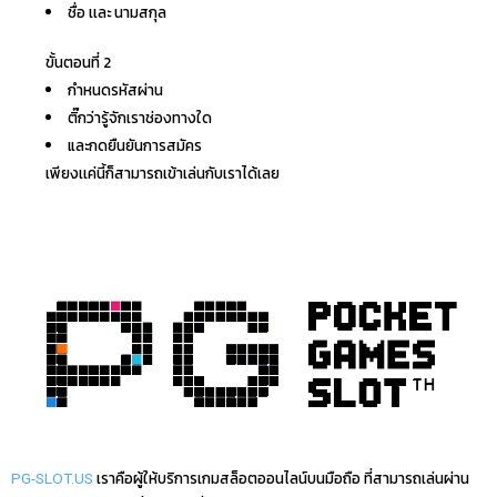
ชื่อ เเละ นามสกุล
ขั้นตอนที่ 2
กำหนดรหัสผ่าน
ติ๊กว่ารู้จักเราช่องทางใด
และกดยืนยันการสมัคร
เพียงเเค่นี้ก็สามารถเข้าเล่นกับเราได้เลย
PG-SLOT.US
เราคือผู้ให้บริการเกมสล็อตออนไลน์บนมือถือ ที่สามารถเล่นผ่าน