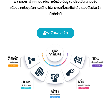
พลาดเวลา ฝาก-ถอน เงินภายในเว็บ ข้อมูลจะต้องเป็นความจริง
เนื่องจากข้อมูลในการสมัคร ไม่สามารถที่จะเเก้ไขได้ จะต้องติดต่อเจ้า
หน้าที่เท่านั่น
สมัครสมาชิก