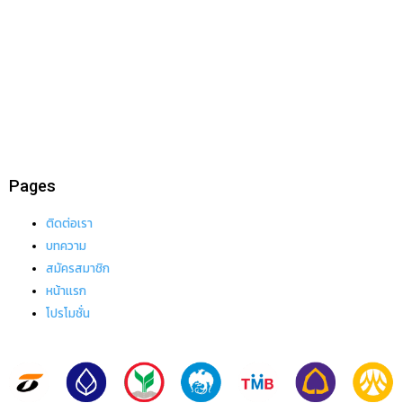
PG ZEED
PGSLOT444
SLOTPG
PGTH
PGBET
PGAUTO
Pages
ติดต่อเรา
บทความ
สมัครสมาชิก
หน้าเเรก
โปรโมชั่น