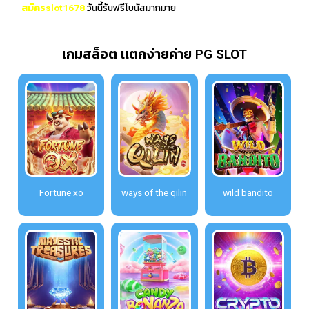
สมัครslot1678
วันนี้รับฟรีโบนัสมากมาย
เกมสล็อต เเตกง่ายค่าย PG SLOT
Fortune xo
ways of the qilin
wild bandito