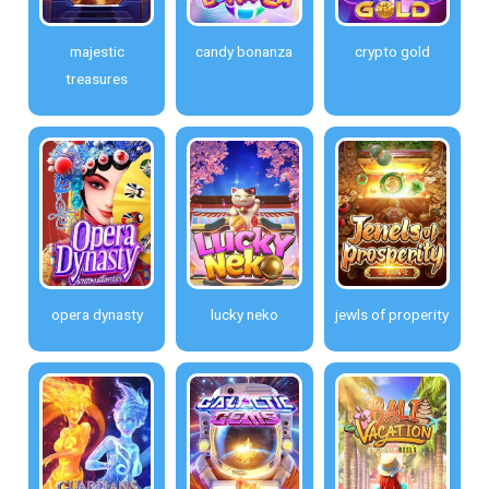
majestic
candy bonanza
crypto gold
treasures
opera dynasty
lucky neko
jewls of properity