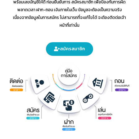
พร้อมเลขบัญชีให้ดี ก่อนยืนยันการ สมัครสมาชิก เพื่อป้องกันการผิด
พลาดเวลา ฝาก-ถอน เงินภายในเว็บ ข้อมูลจะต้องเป็นความจริง
เนื่องจากข้อมูลในการสมัคร ไม่สามารถที่จะเเก้ไขได้ จะต้องติดต่อเจ้า
หน้าที่เท่านั่น
สมัครสมาชิก