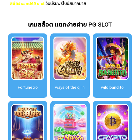
สมัครsand69 slot
วันนี้รับฟรีโบนัสมากมาย
เกมสล็อต เเตกง่ายค่าย PG SLOT
Fortune xo
ways of the qilin
wild bandito