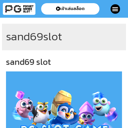
เข้าเล่นสล็อต
สมัครสมาชิก
โปรโมชั่น
ติดต่อเรา
sand69slot
sand69 slot