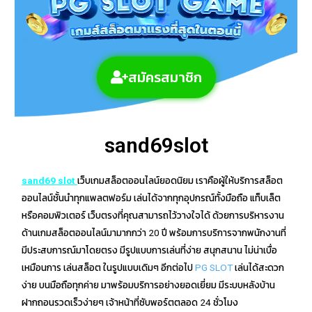
สมัครสมาชิก
sand69slot
sand69 slot
เว็บเกมสล็อตออนไลน์ยอดนิยม เราคือผู้ให้บริการสล็อต
ออนไลน์ชั้นนำทุกแพลตฟอร์ม เล่นได้จากทุกอุปกรณ์ทั้งมือถือ แท็บเล็ต
หรือคอมพิวเตอร์ เว็บตรงที่คุณสามารถไว้วางใจได้ ด้วยการบริหารงาน
ด้านเกมสล็อตออนไลน์มามากกว่า 20 ปี พร้อมการบริการจากพนักงานที่
มีประสบการณ์มาโดยตรง มีรูปแบบการเล่นที่ง่าย สนุกสนาน ไม่น่าเบื่อ
เหมือนการ เล่นสล็อต ในรูปแบบเดิมๆ อีกต่อไป
PG SLOT
เล่นได้สะดวก
ง่าย บนมือถือทุกค่าย มาพร้อมบริการอย่างยอดเยี่ยม มีระบบหลังบ้าน
ฝากถอนรวดเร็วง่ายๆ เจ้าหน้าที่ซับพอร์ตตลอด 24 ชั่วโมง