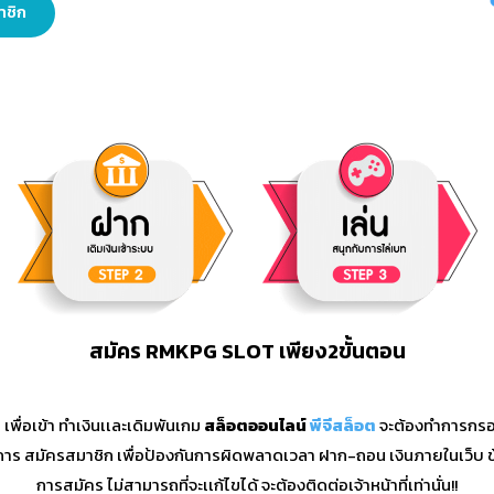
าชิก
สมัคร RMKPG SLOT เพียง2ขั้นตอน
T
เพื่อเข้า ทำเงินเเละเดิมพันเกม
สล็อตออนไลน์
พีจีสล็อต
จะต้องทำการกรอก
การ สมัครสมาชิก เพื่อป้องกันการผิดพลาดเวลา ฝาก-ถอน เงินภายในเว็บ ข้
การสมัคร ไม่สามารถที่จะเเก้ไขได้ จะต้องติดต่อเจ้าหน้าที่เท่านั่น!!