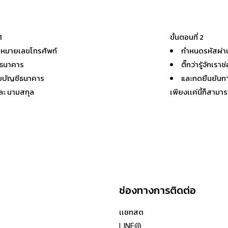
1
ขั้นตอนที่ 2
หมายเลขโทรศัพท์
กำหนดรหัสผ่า
กธนาคาร
ติ๊กว่ารู้จักเร
ลขบัญชีธนาคาร
และกดยืนยันก
เเละ นามสกุล
เพียงเเค่นี้ก็สามา
ล็อตเเนะนำ
ช่องทางการติดต่อ
88pg
เเชทสด
77pg
LINE@