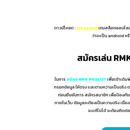
ดาวน์โหลด
rmkpgslot
เกมสล็อตออนไลน์ท
ว่าจะเป็น android หร
สมัครเล่น RM
ในการ
สมัคร RMK PGSLOT
เพื่อเข้าเดิ
กรอกข้อมูล ให้ตรง เเละตามความเป็นจริง 
ก่อนยืนยันการ สมัครสมาชิก เพื่อป้องก
ภายในเว็บ ข้อมูลจะต้องเป็นความจริง เนื่อ
จะเเก้ไขได้ จะต้องติดต่อเจ