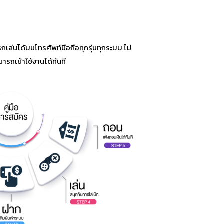
เล่นได้บนโทรศัพท์มือถือทุกรุ่นทุกระบบ ไม่
ารถเข้าใช้งานได้ทันที