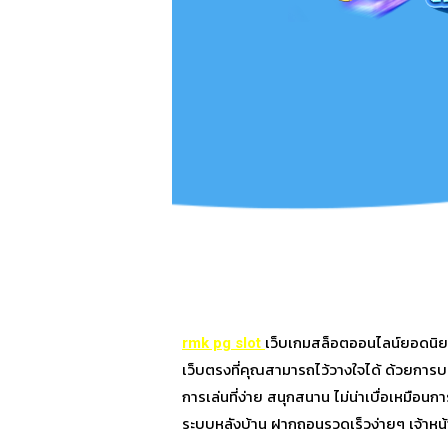
rmk pg slot
เว็บเกมสล็อตออนไลน์ยอดนิยม 
เว็บตรงที่คุณสามารถไว้วางใจได้ ด้วยกา
การเล่นที่ง่าย สนุกสนาน ไม่น่าเบื่อเหมือน
ระบบหลังบ้าน ฝากถอนรวดเร็วง่ายๆ เจ้าหน้