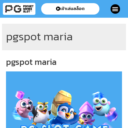
เข้าเล่นสล็อต
สมัครสมาชิก
โปรโมชั่น
ติดต่อเรา
pgspot maria
pgspot maria