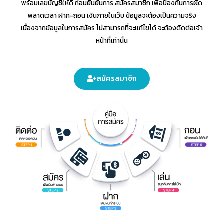
พร้อมเลขบัญชีให้ดี ก่อนยืนยันการ สมัครสมาชิก เพื่อป้องกันการผิด
พลาดเวลา ฝาก-ถอน เงินภายในเว็บ ข้อมูลจะต้องเป็นความจริง
เนื่องจากข้อมูลในการสมัคร ไม่สามารถที่จะเเก้ไขได้ จะต้องติดต่อเจ้า
หน้าที่เท่านั่น
สมัครสมาชิก