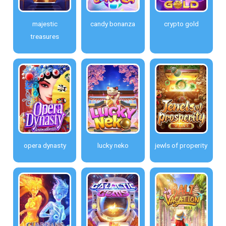
majestic
candy bonanza
crypto gold
treasures
opera dynasty
lucky neko
jewls of properity