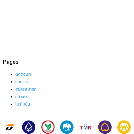
PG ZEED
PGSLOT444
SLOTPG
PGTH
PGBET
PGAUTO
Pages
ติดต่อเรา
บทความ
สมัครสมาชิก
หน้าเเรก
โปรโมชั่น