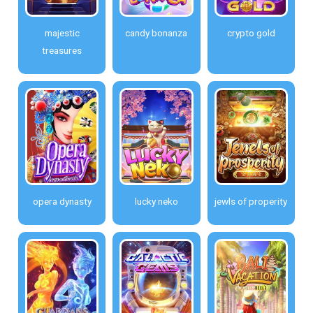
majestic
candy bonanza
crypto gold
treasures
opera dynasty
lucky neko
jewls of properity