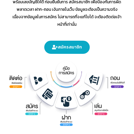
พร้อมเลขบัญชีให้ดี ก่อนยืนยันการ สมัครสมาชิก เพื่อป้องกันการผิด
พลาดเวลา ฝาก-ถอน เงินภายในเว็บ ข้อมูลจะต้องเป็นความจริง
เนื่องจากข้อมูลในการสมัคร ไม่สามารถที่จะเเก้ไขได้ จะต้องติดต่อเจ้า
หน้าที่เท่านั่น
สมัครสมาชิก