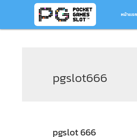
หน้าเเร
pgslot666
pgslot 666