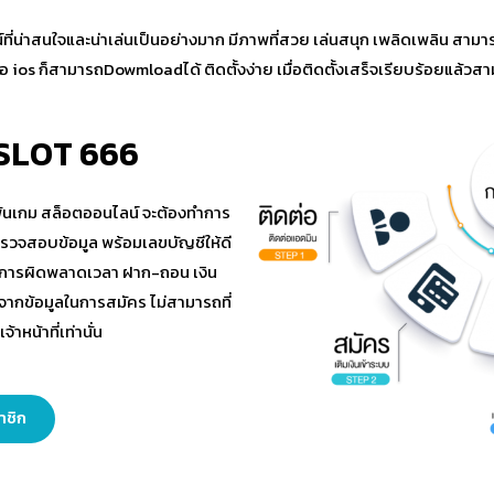
ี่น่าสนใจและน่าเล่นเป็นอย่างมาก มีภาพที่สวย เล่นสนุก เพลิดเพลิน สามารถ
ือ ios ก็สามารถDowmloadได้ ติดตั้งง่าย เมื่อติดตั้งเสร็จเรียบร้อยแล้วสาม
 SLOT 666
มพันเกม สล็อตออนไลน์ จะต้องทำการ
ตรวจสอบข้อมูล พร้อมเลขบัญชีให้ดี
ันการผิดพลาดเวลา ฝาก-ถอน เงิน
งจากข้อมูลในการสมัคร ไม่สามารถที่
้าหน้าที่เท่านั่น
าชิก