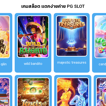
เกมสล็อต เเตกง่ายค่าย PG SLOT
majestic treasures
wild bandito
qilin
can