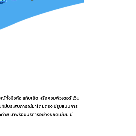
ทั้งมือถือ แท็บเล็ต หรือคอมพิวเตอร์ เว็บ
านที่มีประสบการณ์มาโดยตรง มีรูปแบบการ
กค่าย มาพร้อมบริการอย่างยอดเยี่ยม มี
ย