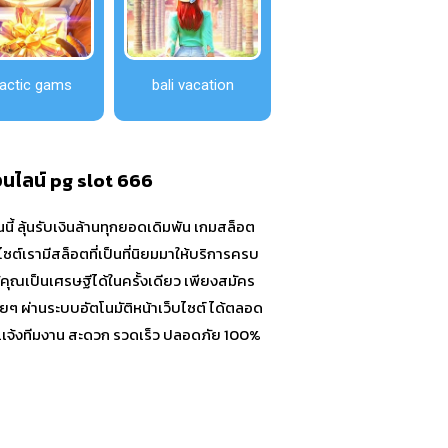
lactic gams
bali vacation
นไลน์ pg slot 666
นนี้ ลุ้นรับเงินล้านทุกยอดเดิมพัน เกมสล็อต
บไซต์เรามีสล็อตที่เป็นที่นิยมมาให้บริการครบ
้คุณเป็นเศรษฐีได้ในครั้งเดียว เพียงสมัคร
ยๆ ผ่านระบบอัตโนมัติหน้าเว็บไซต์ ได้ตลอด
อง เเจ้งทีมงาน สะดวก รวดเร็ว ปลอดภัย 100%