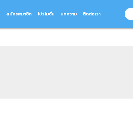
ก
สมัครสมาชิก
โปรโมชั่น
บทความ
ติดต่อเรา