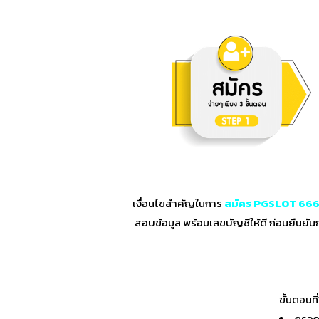
เงื่อนไขสำคัญในการ
สมัคร PGSLOT 66
สอบข้อมูล พร้อมเลขบัญชีให้ดี ก่อนยืนยัน
ขั้นตอนที่
กรอก