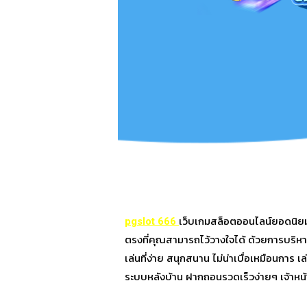
pgslot 666
เว็บเกมสล็อตออนไลน์ยอดนิยม เ
ตรงที่คุณสามารถไว้วางใจได้ ด้วยการบริ
เล่นที่ง่าย สนุกสนาน ไม่น่าเบื่อเหมือนการ 
ระบบหลังบ้าน ฝากถอนรวดเร็วง่ายๆ เจ้าหน้