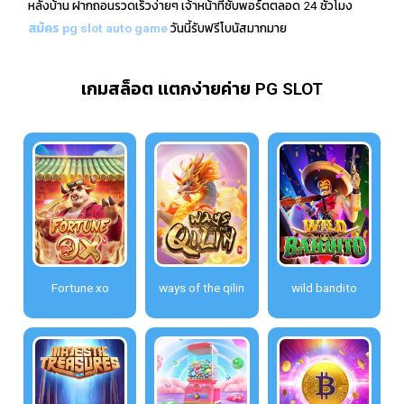
หลังบ้าน ฝากถอนรวดเร็วง่ายๆ เจ้าหน้าที่ซับพอร์ตตลอด 24 ชั่วโมง
สมัคร pg slot auto game
วันนี้รับฟรีโบนัสมากมาย
เกมสล็อต เเตกง่ายค่าย PG SLOT
Fortune xo
ways of the qilin
wild bandito