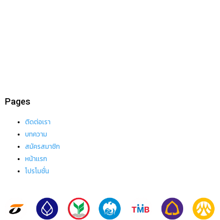
PG ZEED
PGSLOT444
SLOTPG
PGTH
PGBET
PGAUTO
Pages
ติดต่อเรา
บทความ
สมัครสมาชิก
หน้าเเรก
โปรโมชั่น