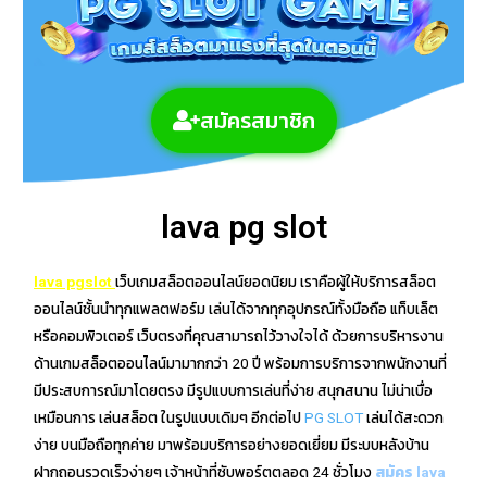
สมัครสมาชิก
lava pg slot
lava pgslot
เว็บเกมสล็อตออนไลน์ยอดนิยม เราคือผู้ให้บริการสล็อต
ออนไลน์ชั้นนำทุกแพลตฟอร์ม เล่นได้จากทุกอุปกรณ์ทั้งมือถือ แท็บเล็ต
หรือคอมพิวเตอร์ เว็บตรงที่คุณสามารถไว้วางใจได้ ด้วยการบริหารงาน
ด้านเกมสล็อตออนไลน์มามากกว่า 20 ปี พร้อมการบริการจากพนักงานที่
มีประสบการณ์มาโดยตรง มีรูปแบบการเล่นที่ง่าย สนุกสนาน ไม่น่าเบื่อ
เหมือนการ เล่นสล็อต ในรูปแบบเดิมๆ อีกต่อไป
PG SLOT
เล่นได้สะดวก
ง่าย บนมือถือทุกค่าย มาพร้อมบริการอย่างยอดเยี่ยม มีระบบหลังบ้าน
ฝากถอนรวดเร็วง่ายๆ เจ้าหน้าที่ซับพอร์ตตลอด 24 ชั่วโมง
สมัคร lava