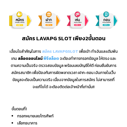
สมัคร LAVAPG SLOT เพียง2ขั้นตอน
เงื่อนไขสำคัญในการ
สมัคร LAVAPGSLOT
เพื่อเข้า ทำเงินเเละเดิมพัน
เกม
สล็อตออนไลน์
พีจีสล็อต
จะต้องทำการกรอกข้อมูล ให้ตรง เเละ
ตามความเป็นจริง ตรวจสอบข้อมูล พร้อมเลขบัญชีให้ดี ก่อนยืนยันการ
สมัครสมาชิก เพื่อป้องกันการผิดพลาดเวลา ฝาก-ถอน เงินภายในเว็บ
ข้อมูลจะต้องเป็นความจริง เนื่องจากข้อมูลในการสมัคร ไม่สามารถที่
จะเเก้ไขได้ จะต้องติดต่อเจ้าหน้าที่เท่านั่น!!
ขั้นตอนที่1
กรอกหมายเลขโทรศัพท์
เลือกธนาคาร