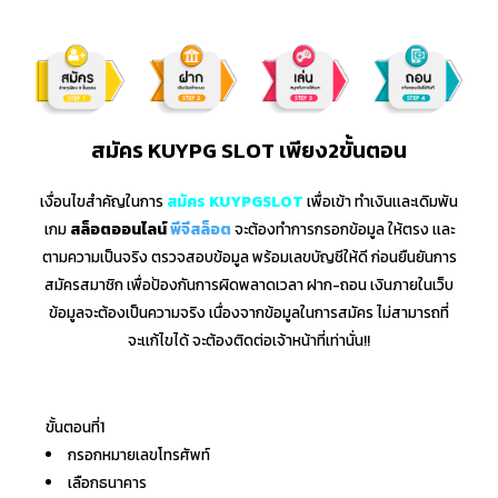
สมัคร KUYPG SLOT เพียง2ขั้นตอน
เงื่อนไขสำคัญในการ
สมัคร KUYPGSLOT
เพื่อเข้า ทำเงินเเละเดิมพัน
เกม
สล็อตออนไลน์
พีจีสล็อต
จะต้องทำการกรอกข้อมูล ให้ตรง เเละ
ตามความเป็นจริง ตรวจสอบข้อมูล พร้อมเลขบัญชีให้ดี ก่อนยืนยันการ
สมัครสมาชิก เพื่อป้องกันการผิดพลาดเวลา ฝาก-ถอน เงินภายในเว็บ
ข้อมูลจะต้องเป็นความจริง เนื่องจากข้อมูลในการสมัคร ไม่สามารถที่
จะเเก้ไขได้ จะต้องติดต่อเจ้าหน้าที่เท่านั่น!!
ขั้นตอนที่1
กรอกหมายเลขโทรศัพท์
เลือกธนาคาร