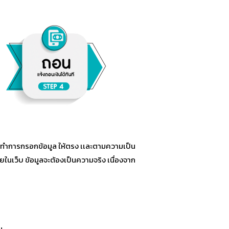
ทำการกรอกข้อมูล ให้ตรง เเละตามความเป็น
นเว็บ ข้อมูลจะต้องเป็นความจริง เนื่องจาก
น