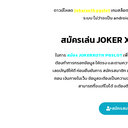
ดาวน์โหลด
jokerxoth pgslot
เกมสล็อตอ
ระบบ ไม่ว่าจะเป็น androi
สมัครเล่น JOKER
ในการ
สมัคร JOKERXOTH PGSLOT
เพื
ต้องทำการกรอกข้อมูล ให้ตรง เเละตามคว
เลขบัญชีให้ดี ก่อนยืนยันการ สมัครสมาชิก
ถอน เงินภายในเว็บ ข้อมูลจะต้องเป็นความจร
สามารถที่จะเเก้ไขได้ จะต้องติด
สมัครสม