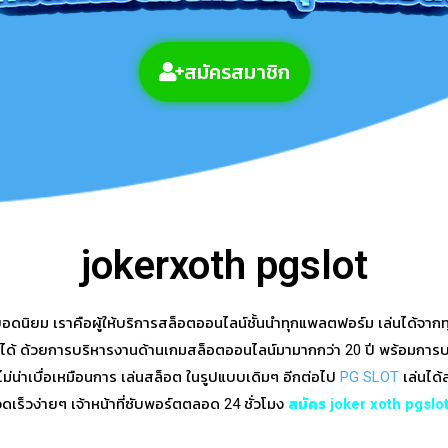
สมัครสมาชิก
jokerxoth pgslot
ดนิยม เราคือผู้ให้บริการสล็อตออนไลน์ชั้นนำทุกแพลตฟอร์ม เล่นได้จากทุก
จได้ ด้วยการบริหารงานด้านเกมสล็อตออนไลน์มามากกว่า 20 ปี พร้อมการ
ม่น่าเบื่อเหมือนการ เล่นสล็อต ในรูปแบบเดิมๆ อีกต่อไป
PG SLOT
เล่นได้
เร็วง่ายๆ เจ้าหน้าที่ซับพอร์ตตลอด 24 ชั่วโมง
สมัคร joker xoth pgslo