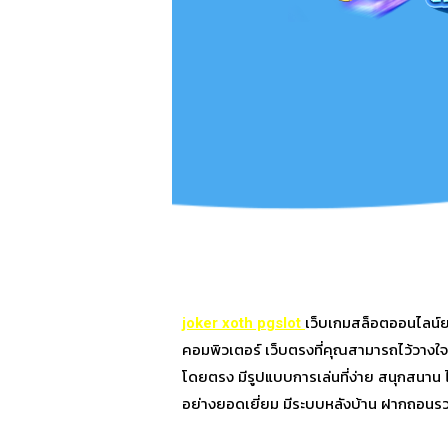
joker xoth pgslot
เว็บเกมสล็อตออนไลน์ยอ
คอมพิวเตอร์ เว็บตรงที่คุณสามารถไว้วางใ
โดยตรง มีรูปแบบการเล่นที่ง่าย สนุกสนาน ไ
อย่างยอดเยี่ยม มีระบบหลังบ้าน ฝากถอนรวด