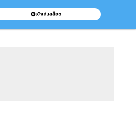
เข้าเล่นสล็อต