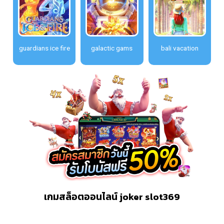
guardians ice fire
galactic gams
bali vacation
เกมสล็อตออนไลน์ joker slot369