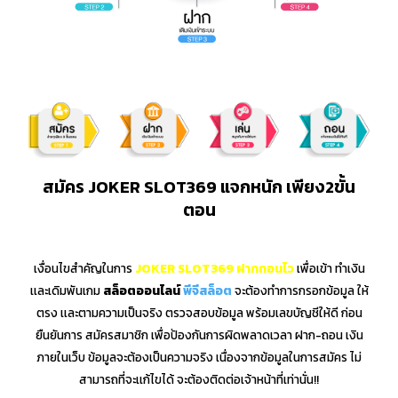
สมัคร JOKER SLOT369 แจกหนัก เพียง2ขั้น
ตอน
เงื่อนไขสำคัญในการ
JOKER SLOT369 ฝากถอนไว
เพื่อเข้า ทำเงิน
เเละเดิมพันเกม
สล็อตออนไลน์
พีจีสล็อต
จะต้องทำการกรอกข้อมูล ให้
ตรง เเละตามความเป็นจริง ตรวจสอบข้อมูล พร้อมเลขบัญชีให้ดี ก่อน
ยืนยันการ สมัครสมาชิก เพื่อป้องกันการผิดพลาดเวลา ฝาก-ถอน เงิน
ภายในเว็บ ข้อมูลจะต้องเป็นความจริง เนื่องจากข้อมูลในการสมัคร ไม่
สามารถที่จะเเก้ไขได้ จะต้องติดต่อเจ้าหน้าที่เท่านั่น!!