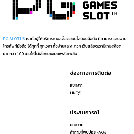
PG-SLOT.US
เราคือผู้ให้บริการเกมสล็อตออนไลน์บนมือถือ ที่สามารถเล่นผ่าน
โทรศัพท์มือถือ ได้ทุกที่ ทุกเวลา ทั้งง่ายและสะดวก เว็บสล็อตเรามีเกมสล็อต
มากกว่า 100 เกมให้ได้เลือกเล่นและเพลิดเพลิน
เว็บสล็อตเเนะนำ
ช่องทางการติดต่อ
riches888pg
เเชทสด
riches777pg
LINE@
riches666pg
riches888
ประสบการณ์
PGSLOT
Live22
บทความ
SlotXo
คำถามที่พบบ่อย FAQs