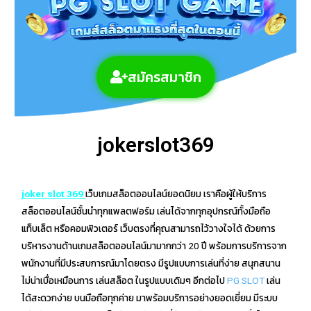
สมัครสมาชิก
jokerslot369
joker slot 369
เว็บเกมสล็อตออนไลน์ยอดนิยม เราคือผู้ให้บริการ
สล็อตออนไลน์ชั้นนำทุกแพลตฟอร์ม เล่นได้จากทุกอุปกรณ์ทั้งมือถือ
แท็บเล็ต หรือคอมพิวเตอร์ เว็บตรงที่คุณสามารถไว้วางใจได้ ด้วยการ
บริหารงานด้านเกมสล็อตออนไลน์มามากกว่า 20 ปี พร้อมการบริการจาก
พนักงานที่มีประสบการณ์มาโดยตรง มีรูปแบบการเล่นที่ง่าย สนุกสนาน
ไม่น่าเบื่อเหมือนการ เล่นสล็อต ในรูปแบบเดิมๆ อีกต่อไป
PG SLOT
เล่น
ได้สะดวกง่าย บนมือถือทุกค่าย มาพร้อมบริการอย่างยอดเยี่ยม มีระบบ