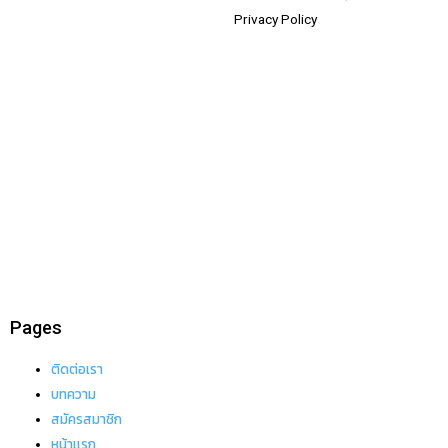
PG888TH
Privacy Policy
PG99
PG SLOT.TO
PGSLOT168
PGWALLET
PG ZEED
PGSLOT444
SLOTPG
PGTH
PGBET
PGAUTO
Pages
ติดต่อเรา
บทความ
สมัครสมาชิก
หน้าเเรก