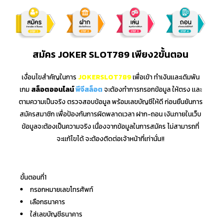
สมัคร JOKER SLOT789 เพียง2ขั้นตอน
เงื่อนไขสำคัญในการ
JOKERSLOT789
เพื่อเข้า ทำเงินเเละเดิมพัน
เกม
สล็อตออนไลน์
พีจีสล็อต
จะต้องทำการกรอกข้อมูล ให้ตรง เเละ
ตามความเป็นจริง ตรวจสอบข้อมูล พร้อมเลขบัญชีให้ดี ก่อนยืนยันการ
สมัครสมาชิก เพื่อป้องกันการผิดพลาดเวลา ฝาก-ถอน เงินภายในเว็บ
ข้อมูลจะต้องเป็นความจริง เนื่องจากข้อมูลในการสมัคร ไม่สามารถที่
จะเเก้ไขได้ จะต้องติดต่อเจ้าหน้าที่เท่านั่น!!
ขั้นตอนที่1
กรอกหมายเลขโทรศัพท์
เลือกธนาคาร
ใส่เลขบัญชีธนาคาร