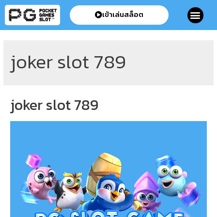
เข้าเล่นสล็อต
สมัครสมาชิก
โปรโมชั่น
ติดต่อเรา
joker slot 789
joker slot 789