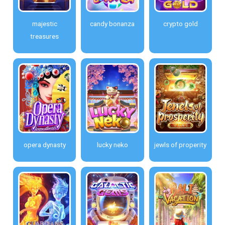
majestic
candy bonanza
crypto gold
treasures
opera dynasty
lucky neko
jewls of properity