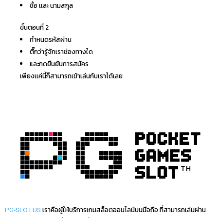
ชื่อ เเละ นามสกุล
ขั้นตอนที่ 2
กำหนดรหัสผ่าน
ติ๊กว่ารู้จักเราช่องทางใด
และกดยืนยันการสมัคร
เพียงเเค่นี้ก็สามารถเข้าเล่นกับเราได้เลย
PG-SLOT.US
เราคือผู้ให้บริการเกมสล็อตออนไลน์บนมือถือ ที่สามารถเล่นผ่าน