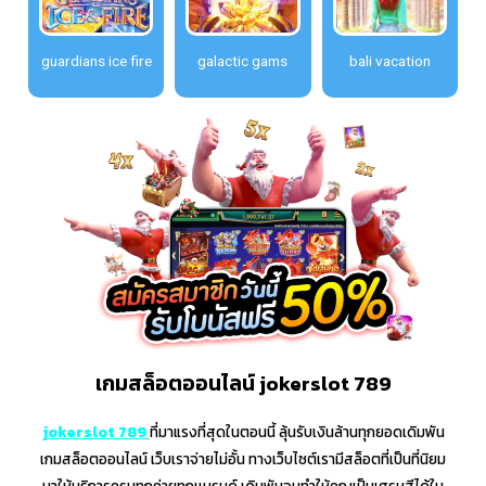
guardians ice fire
galactic gams
bali vacation
เกมสล็อตออนไลน์ jokerslot 789
jokerslot 789
ที่มาแรงที่สุดในตอนนี้ ลุ้นรับเงินล้านทุกยอดเดิมพัน
เกมสล็อตออนไลน์ เว็บเราจ่ายไม่อั้น ทางเว็บไซต์เรามีสล็อตที่เป็นที่นิยม
มาให้บริการครบทุกค่ายทุกเเบรนด์ เดิมพันจนทำให้คุณเป็นเศรษฐีได้ใน