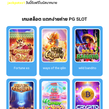
jackpotxo1
วันนี้รับฟรีโบนัสมากมาย
เกมสล็อต เเตกง่ายค่าย PG SLOT
Fortune xo
ways of the qilin
wild bandito