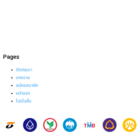
PGSLOT444
SLOTPG
PGTH
PGBET
PGAUTO
Pages
ติดต่อเรา
บทความ
สมัครสมาชิก
หน้าเเรก
โปรโมชั่น