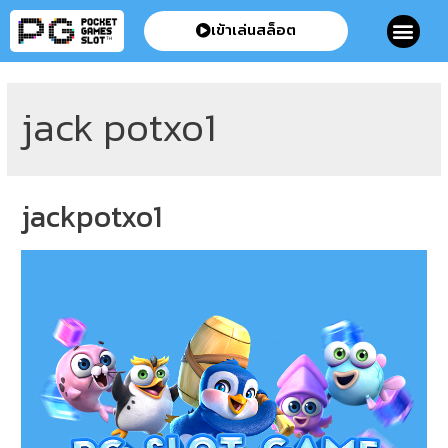
เข้าเล่นสล็อต
สมัครสมาชิก
โปรโมชั่น
ติดต่อเรา
jack potxo1
jackpotxo1