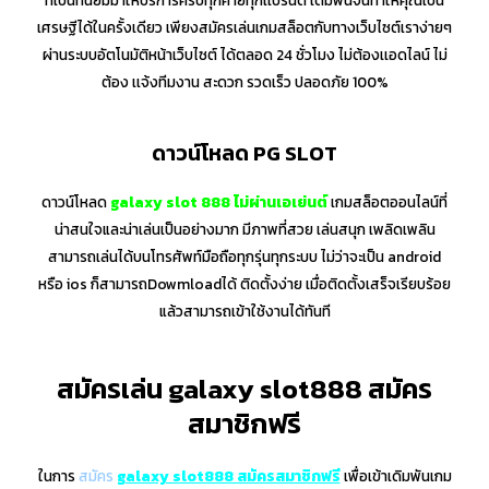
เศรษฐีได้ในครั้งเดียว เพียงสมัครเล่นเกมสล็อตกับทางเว็บไซต์เราง่ายๆ
ผ่านระบบอัตโนมัติหน้าเว็บไซต์ ได้ตลอด 24 ชั่วโมง ไม่ต้องเเอดไลน์ ไม่
ต้อง เเจ้งทีมงาน สะดวก รวดเร็ว ปลอดภัย 100%
ดาวน์โหลด PG SLOT
ดาวน์โหลด
galaxy slot 888 ไม่ผ่านเอเย่นต์
เกมสล็อตออนไลน์ที่
น่าสนใจและน่าเล่นเป็นอย่างมาก มีภาพที่สวย เล่นสนุก เพลิดเพลิน
สามารถเล่นได้บนโทรศัพท์มือถือทุกรุ่นทุกระบบ ไม่ว่าจะเป็น android
หรือ ios ก็สามารถDowmloadได้ ติดตั้งง่าย เมื่อติดตั้งเสร็จเรียบร้อย
แล้วสามารถเข้าใช้งานได้ทันที
สมัครเล่น galaxy slot888 สมัคร
สมาชิกฟรี
ในการ
สมัคร
galaxy slot888 สมัครสมาชิกฟรี
เพื่อเข้าเดิมพันเกม