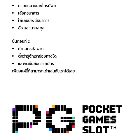
กรอกหมายเลขโทรศัพท์
เลือกธนาคาร
ใส่เลขบัญชีธนาคาร
ชื่อ เเละ นามสกุล
ขั้นตอนที่ 2
กำหนดรหัสผ่าน
ติ๊กว่ารู้จักเราช่องทางใด
และกดยืนยันการสมัคร
เพียงเเค่นี้ก็สามารถเข้าเล่นกับเราได้เลย