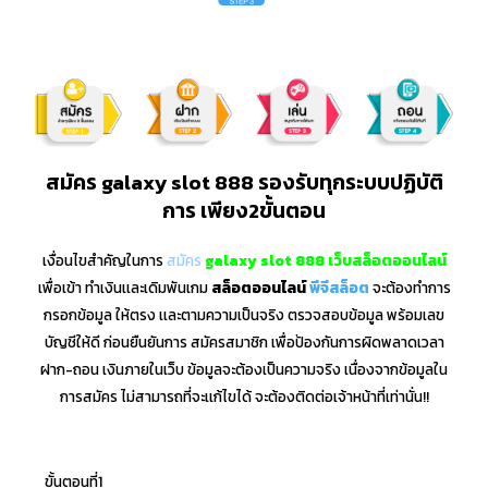
สมัคร galaxy slot 888 รองรับทุกระบบปฏิบัติ
การ เพียง2ขั้นตอน
เงื่อนไขสำคัญในการ
สมัคร
galaxy slot 888 เว็บสล็อตออนไลน์
เพื่อเข้า ทำเงินเเละเดิมพันเกม
สล็อตออนไลน์
พีจีสล็อต
จะต้องทำการ
กรอกข้อมูล ให้ตรง เเละตามความเป็นจริง ตรวจสอบข้อมูล พร้อมเลข
บัญชีให้ดี ก่อนยืนยันการ สมัครสมาชิก เพื่อป้องกันการผิดพลาดเวลา
ฝาก-ถอน เงินภายในเว็บ ข้อมูลจะต้องเป็นความจริง เนื่องจากข้อมูลใน
การสมัคร ไม่สามารถที่จะเเก้ไขได้ จะต้องติดต่อเจ้าหน้าที่เท่านั่น!!
ขั้นตอนที่1