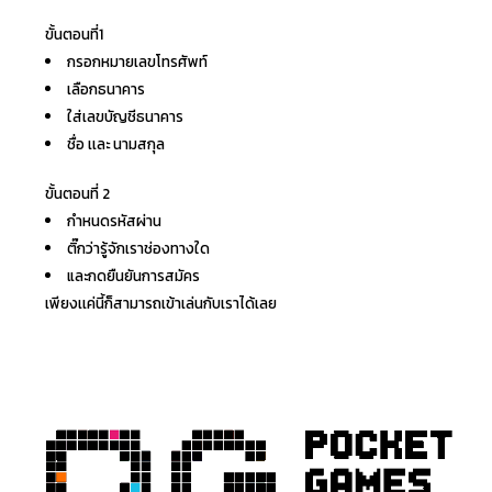
ขั้นตอนที่1
กรอกหมายเลขโทรศัพท์
เลือกธนาคาร
ใส่เลขบัญชีธนาคาร
ชื่อ เเละ นามสกุล
ขั้นตอนที่ 2
กำหนดรหัสผ่าน
ติ๊กว่ารู้จักเราช่องทางใด
และกดยืนยันการสมัคร
เพียงเเค่นี้ก็สามารถเข้าเล่นกับเราได้เลย