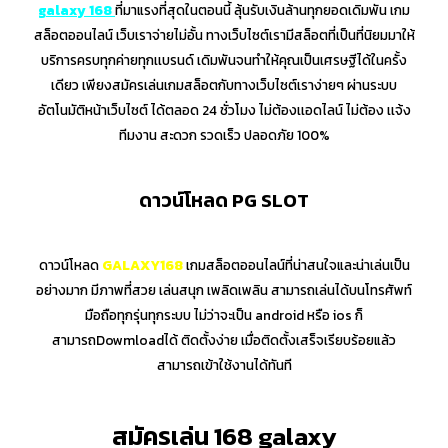
galaxy 168
ที่มาแรงที่สุดในตอนนี้ ลุ้นรับเงินล้านทุกยอดเดิมพัน เกม
สล็อตออนไลน์ เว็บเราจ่ายไม่อั้น ทางเว็บไซต์เรามีสล็อตที่เป็นที่นิยมมาให้
บริการครบทุกค่ายทุกเเบรนด์ เดิมพันจนทำให้คุณเป็นเศรษฐีได้ในครั้ง
เดียว เพียงสมัครเล่นเกมสล็อตกับทางเว็บไซต์เราง่ายๆ ผ่านระบบ
อัตโนมัติหน้าเว็บไซต์ ได้ตลอด 24 ชั่วโมง ไม่ต้องเเอดไลน์ ไม่ต้อง เเจ้ง
ทีมงาน สะดวก รวดเร็ว ปลอดภัย 100%
ดาวน์โหลด PG SLOT
ดาวน์โหลด
GALAXY168
เกมสล็อตออนไลน์ที่น่าสนใจและน่าเล่นเป็น
อย่างมาก มีภาพที่สวย เล่นสนุก เพลิดเพลิน สามารถเล่นได้บนโทรศัพท์
มือถือทุกรุ่นทุกระบบ ไม่ว่าจะเป็น android หรือ ios ก็
สามารถDowmloadได้ ติดตั้งง่าย เมื่อติดตั้งเสร็จเรียบร้อยแล้ว
สามารถเข้าใช้งานได้ทันที
สมัครเล่น 168 galaxy