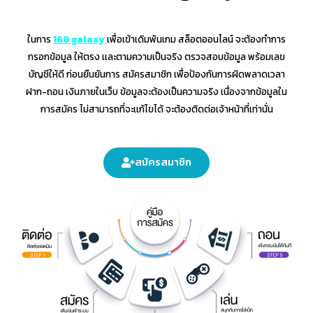
ในการ
168 galaxy
เพื่อเข้าเดิมพันเกม สล็อตออนไลน์ จะต้องทำการ
กรอกข้อมูล ให้ตรง เเละตามความเป็นจริง ตรวจสอบข้อมูล พร้อมเลข
บัญชีให้ดี ก่อนยืนยันการ สมัครสมาชิก เพื่อป้องกันการผิดพลาดเวลา
ฝาก-ถอน เงินภายในเว็บ ข้อมูลจะต้องเป็นความจริง เนื่องจากข้อมูลใน
การสมัคร ไม่สามารถที่จะเเก้ไขได้ จะต้องติดต่อเจ้าหน้าที่เท่านั่น
สมัครสมาชิก