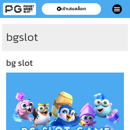
เข้าเล่นสล็อต
สมัครสมาชิก
โปรโมชั่น
ติดต่อเรา
bgslot
bg slot