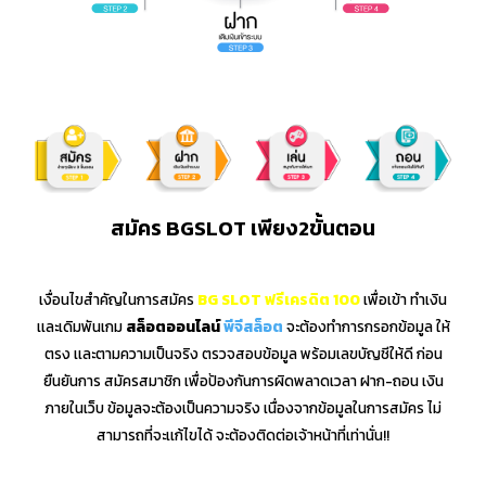
สมัคร BGSLOT เพียง2ขั้นตอน
เงื่อนไขสำคัญในการ
สมัคร
BG SLOT ฟรีเครดิต 100
เพื่อเข้า ทำเงิน
เเละเดิมพันเกม
สล็อตออนไลน์
พีจีสล็อต
จะต้องทำการกรอกข้อมูล ให้
ตรง เเละตามความเป็นจริง ตรวจสอบข้อมูล พร้อมเลขบัญชีให้ดี ก่อน
ยืนยันการ สมัครสมาชิก เพื่อป้องกันการผิดพลาดเวลา ฝาก-ถอน เงิน
ภายในเว็บ ข้อมูลจะต้องเป็นความจริง เนื่องจากข้อมูลในการสมัคร ไม่
สามารถที่จะเเก้ไขได้ จะต้องติดต่อเจ้าหน้าที่เท่านั่น!!