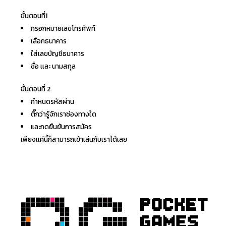
ขั้นตอนที่1
กรอกหมายเลขโทรศัพท์
เลือกธนาคาร
ใส่เลขบัญชีธนาคาร
ชื่อ เเละ นามสกุล
ขั้นตอนที่ 2
กำหนดรหัสผ่าน
ติ๊กว่ารู้จักเราช่องทางใด
และกดยืนยันการสมัคร
เพียงเเค่นี้ก็สามารถเข้าเล่นกับเราได้เลย