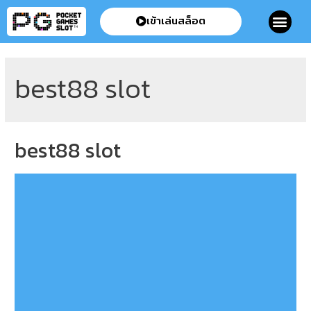
เข้าเล่นสล็อต
สมัครสมาชิก
โปรโมชั่น
ติดต่อเรา
best88 slot
best88 slot