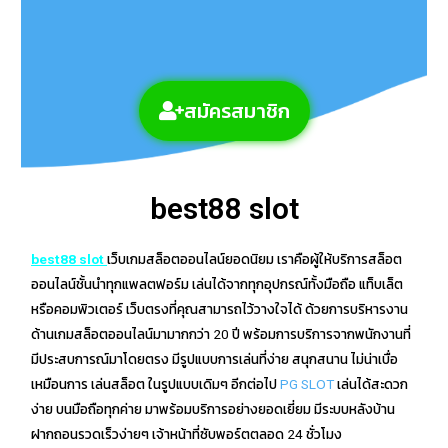
สมัครสมาชิก
best88 slot
best88 slot
เว็บเกมสล็อตออนไลน์ยอดนิยม เราคือผู้ให้บริการสล็อต
ออนไลน์ชั้นนำทุกแพลตฟอร์ม เล่นได้จากทุกอุปกรณ์ทั้งมือถือ แท็บเล็ต
หรือคอมพิวเตอร์ เว็บตรงที่คุณสามารถไว้วางใจได้ ด้วยการบริหารงาน
ด้านเกมสล็อตออนไลน์มามากกว่า 20 ปี พร้อมการบริการจากพนักงานที่
มีประสบการณ์มาโดยตรง มีรูปแบบการเล่นที่ง่าย สนุกสนาน ไม่น่าเบื่อ
เหมือนการ เล่นสล็อต ในรูปแบบเดิมๆ อีกต่อไป
PG SLOT
เล่นได้สะดวก
ง่าย บนมือถือทุกค่าย มาพร้อมบริการอย่างยอดเยี่ยม มีระบบหลังบ้าน
ฝากถอนรวดเร็วง่ายๆ เจ้าหน้าที่ซับพอร์ตตลอด 24 ชั่วโมง