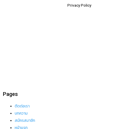
PG888TH
Privacy Policy
PG99
PG SLOT.TO
PGSLOT168
PGWALLET
PG ZEED
PGSLOT444
SLOTPG
PGTH
PGBET
PGAUTO
Pages
ติดต่อเรา
บทความ
สมัครสมาชิก
หน้าเเรก