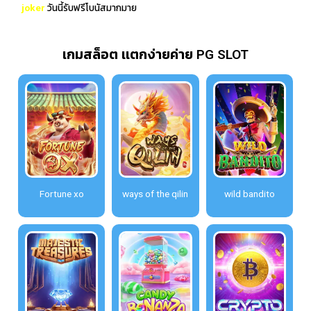
joker
วันนี้รับฟรีโบนัสมากมาย
เกมสล็อต เเตกง่ายค่าย PG SLOT
Fortune xo
ways of the qilin
wild bandito