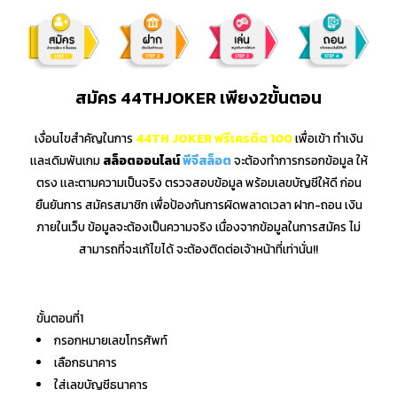
สมัคร 44THJOKER เพียง2ขั้นตอน
เงื่อนไขสำคัญในการ
44TH JOKER ฟรีเครดิต 100
เพื่อเข้า ทำเงิน
เเละเดิมพันเกม
สล็อตออนไลน์
พีจีสล็อต
จะต้องทำการกรอกข้อมูล ให้
ตรง เเละตามความเป็นจริง ตรวจสอบข้อมูล พร้อมเลขบัญชีให้ดี ก่อน
ยืนยันการ สมัครสมาชิก เพื่อป้องกันการผิดพลาดเวลา ฝาก-ถอน เงิน
ภายในเว็บ ข้อมูลจะต้องเป็นความจริง เนื่องจากข้อมูลในการสมัคร ไม่
สามารถที่จะเเก้ไขได้ จะต้องติดต่อเจ้าหน้าที่เท่านั่น!!
ขั้นตอนที่1
กรอกหมายเลขโทรศัพท์
เลือกธนาคาร
ใส่เลขบัญชีธนาคาร