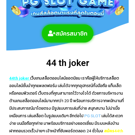
สมัครสมาชิก
44 th joker
44th joker
เว็บเกมสล็อตออนไลน์ยอดนิยม เราคือผู้ให้บริการสล็อต
ออนไลน์ชั้นนำทุกแพลตฟอร์ม เล่นได้จากทุกอุปกรณ์ทั้งมือถือ แท็บเล็ต
หรือคอมพิวเตอร์ เว็บตรงที่คุณสามารถไว้วางใจได้ ด้วยการบริหารงาน
ด้านเกมสล็อตออนไลน์มามากกว่า 20 ปี พร้อมการบริการจากพนักงานที่
มีประสบการณ์มาโดยตรง มีรูปแบบการเล่นที่ง่าย สนุกสนาน ไม่น่าเบื่อ
เหมือนการ เล่นสล็อต ในรูปแบบเดิมๆ อีกต่อไป
PG SLOT
เล่นได้สะดวก
ง่าย บนมือถือทุกค่าย มาพร้อมบริการอย่างยอดเยี่ยม มีระบบหลังบ้าน
ฝากถอนรวดเร็วง่ายๆ เจ้าหน้าที่ซับพอร์ตตลอด 24 ชั่วโมง
สมัคร44th