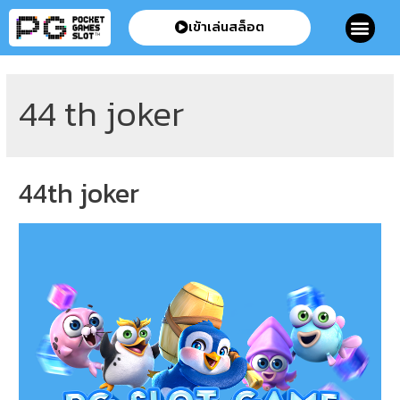
เข้าเล่นสล็อต
สมัครสมาชิก
โปรโมชั่น
ติดต่อเรา
44 th joker
44th joker