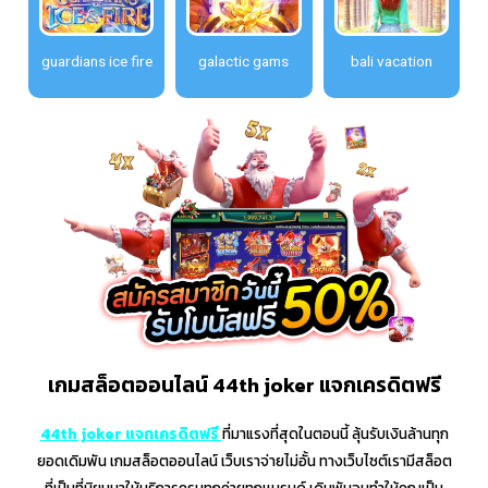
guardians ice fire
galactic gams
bali vacation
เกมสล็อตออนไลน์ 44th joker แจกเครดิตฟรี
44th joker แจกเครดิตฟรี
ที่มาแรงที่สุดในตอนนี้ ลุ้นรับเงินล้านทุก
ยอดเดิมพัน เกมสล็อตออนไลน์ เว็บเราจ่ายไม่อั้น ทางเว็บไซต์เรามีสล็อต
ที่เป็นที่นิยมมาให้บริการครบทุกค่ายทุกเเบรนด์ เดิมพันจนทำให้คุณเป็น