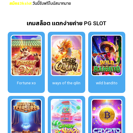
สมัคร3kslot
วันนี้รับฟรีโบนัสมากมาย
เกมสล็อต เเตกง่ายค่าย PG SLOT
Fortune xo
ways of the qilin
wild bandito