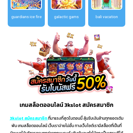
guardians ice fire
galactic gams
bali vacation
เกมสล็อตออนไลน์ 3kslot สมัครสมาชิก
3kslot สมัครสมาชิก
ที่มาแรงที่สุดในตอนนี้ ลุ้นรับเงินล้านทุกยอดเดิม
พัน เกมสล็อตออนไลน์ เว็บเราจ่ายไม่อั้น ทางเว็บไซต์เรามีสล็อตที่เป็นที่
นิยมมาให้บริการครบทุกค่ายทุกเเบรนด์ เดิมพันจนทำให้คุณเป็นเศรษฐีได้