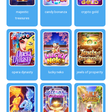
majestic
candy bonanza
crypto gold
treasures
opera dynasty
lucky neko
jewls of properity