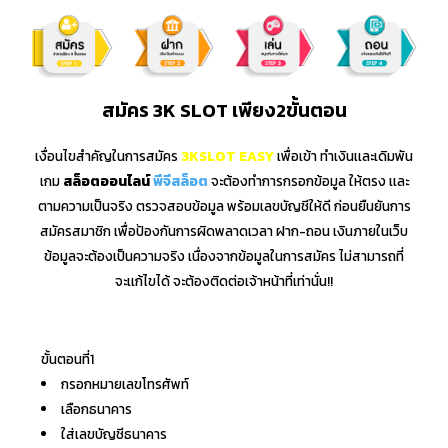
สมัคร 3K SLOT เพียง2ขั้นตอน
เงื่อนไขสำคัญในการ
สมัคร
3KSLOT EASY
เพื่อเข้า ทำเงินเเละเดิมพัน
เกม
สล็อตออนไลน์
พีจีสล็อต
จะต้องทำการกรอกข้อมูล ให้ตรง เเละ
ตามความเป็นจริง ตรวจสอบข้อมูล พร้อมเลขบัญชีให้ดี ก่อนยืนยันการ
สมัครสมาชิก เพื่อป้องกันการผิดพลาดเวลา ฝาก-ถอน เงินภายในเว็บ
ข้อมูลจะต้องเป็นความจริง เนื่องจากข้อมูลในการสมัคร ไม่สามารถที่
จะเเก้ไขได้ จะต้องติดต่อเจ้าหน้าที่เท่านั่น!!
ขั้นตอนที่1
กรอกหมายเลขโทรศัพท์
เลือกธนาคาร
ใส่เลขบัญชีธนาคาร