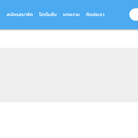
ก
สมัครสมาชิก
โปรโมชั่น
บทความ
ติดต่อเรา