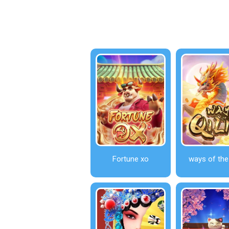
Fortune xo
ways of the 