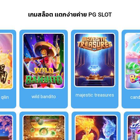
เกมสล็อต เเตกง่ายค่าย PG SLOT
majestic treasures
wild bandito
qilin
can