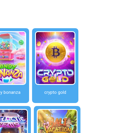
dy bonanza
crypto gold