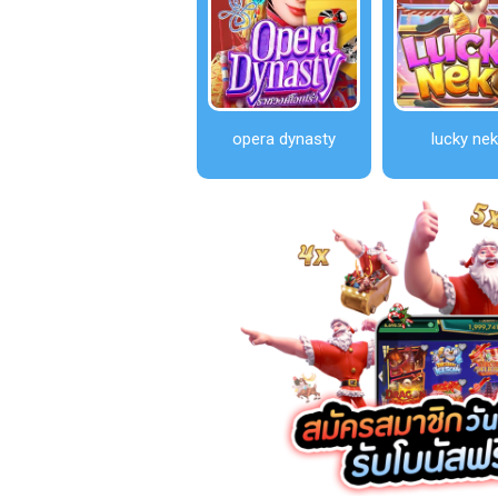
opera dynasty
lucky ne