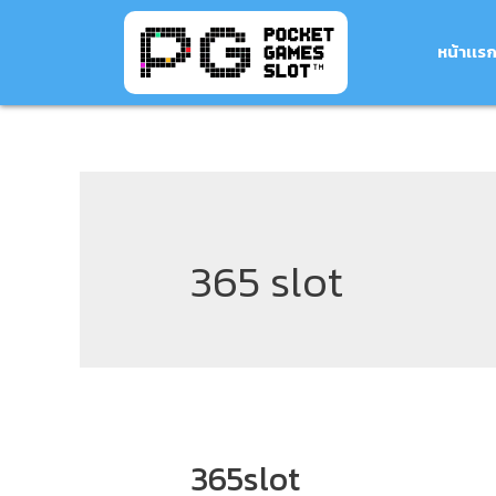
หน้าเเร
365 slot
365slot