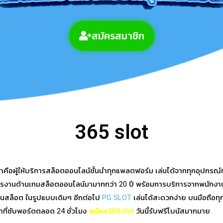
สมัครสมาชิก
365 slot
ือผู้ให้บริการสล็อตออนไลน์ชั้นนำทุกแพลตฟอร์ม เล่นได้จากทุกอุปกรณ์ทั้
หารงานด้านเกมสล็อตออนไลน์มามากกว่า 20 ปี พร้อมการบริการจากพนักง
เล่นสล็อต ในรูปแบบเดิมๆ อีกต่อไป
PG SLOT
เล่นได้สะดวกง่าย บนมือถือทุ
าที่ซับพอร์ตตลอด 24 ชั่วโมง
สมัคร365slot
วันนี้รับฟรีโบนัสมากมาย