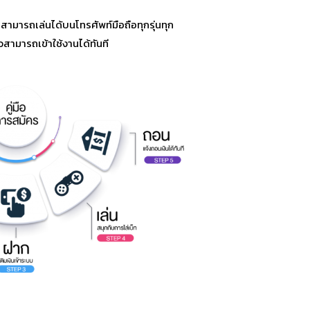
สามารถเล่นได้บนโทรศัพท์มือถือทุกรุ่นทุก
วสามารถเข้าใช้งานได้ทันที