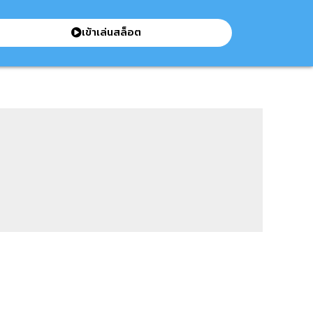
เข้าเล่นสล็อต