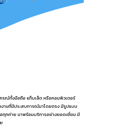
รณ์ทั้งมือถือ แท็บเล็ต หรือคอมพิวเตอร์
ักงานที่มีประสบการณ์มาโดยตรง มีรูปแบบ
ือทุกค่าย มาพร้อมบริการอย่างยอดเยี่ยม มี
าย