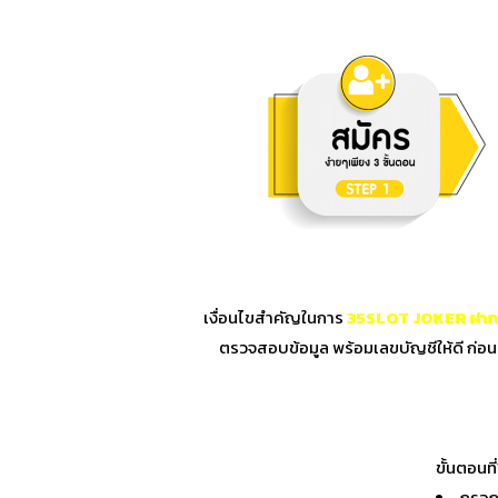
เงื่อนไขสำคัญในการ
35SLOT JOKER ฝา
ตรวจสอบข้อมูล พร้อมเลขบัญชีให้ดี ก่อน
ขั้นตอนที่
กรอก