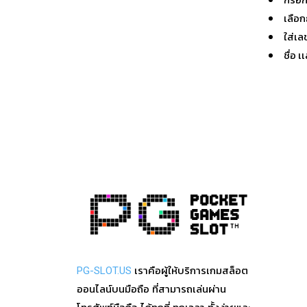
เลือ
ใส่เ
ชื่อ 
เว็บส
riches8
riches7
riches6
PG-SLOT.US
เราคือผู้ให้บริการเกมสล็อต
riches8
ออนไลน์บนมือถือ ที่สามารถเล่นผ่าน
PGSLO