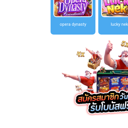
opera dynasty
lucky ne