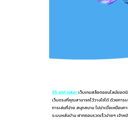
35 slot joker
เว็บเกมสล็อตออนไลน์ยอดนิยม
เว็บตรงที่คุณสามารถไว้วางใจได้ ด้วยกา
การเล่นที่ง่าย สนุกสนาน ไม่น่าเบื่อเหมือน
ระบบหลังบ้าน ฝากถอนรวดเร็วง่ายๆ เจ้าหน้